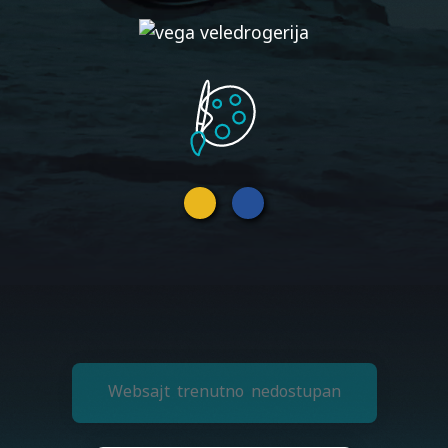
o
f
f
i
c
e
(
a
t
)
z
l
a
t
k
o
.
d
e
s
i
g
n
W
e
b
s
a
j
t
t
r
e
n
u
t
n
o
n
e
d
o
s
t
u
p
a
n
0
6
3
.
8
4
.
6
3
7
.
8
4