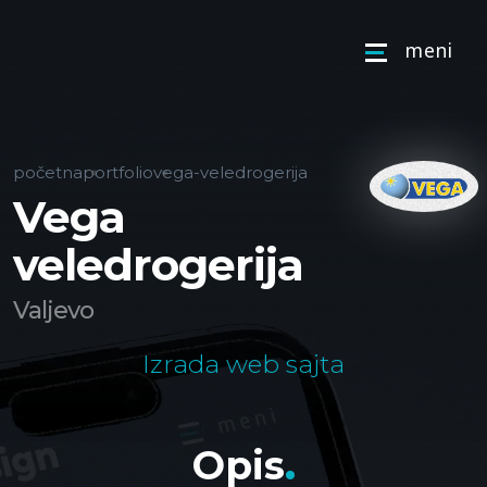
m
e
n
i
početna
portfolio
vega-veledrogerija
Vega
veledrogerija
Valjevo
Izrada web sajta
.
O
p
i
s