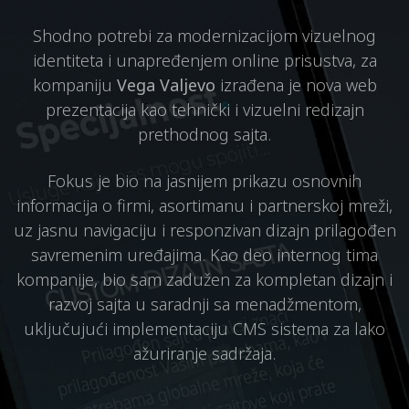
Shodno potrebi za modernizacijom vizuelnog
identiteta i unapređenjem online prisustva, za
kompaniju
Vega Valjevo
izrađena je nova web
prezentacija kao tehnički i vizuelni redizajn
prethodnog sajta.
Fokus je bio na jasnijem prikazu osnovnih
informacija o firmi, asortimanu i partnerskoj mreži,
uz jasnu navigaciju i responzivan dizajn prilagođen
savremenim uređajima. Kao deo internog tima
kompanije, bio sam zadužen za kompletan dizajn i
razvoj sajta u saradnji sa menadžmentom,
uključujući implementaciju CMS sistema za lako
ažuriranje sadržaja.