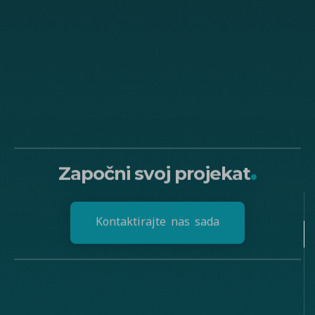
.
Započni svoj projekat
K
o
n
t
a
k
t
i
r
a
j
t
e
n
a
s
s
a
d
a