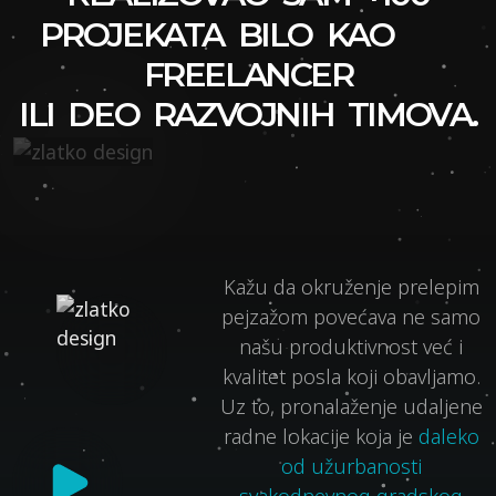
PROJEKATA
BILO KAO
FREELANCER
ILI DEO RAZVOJNIH TIMOVA.
Kažu da okruženje prelepim
pejzažom povećava ne samo
našu produktivnost već i
kvalitet posla koji obavljamo.
Uz to, pronalaženje udaljene
radne lokacije koja je
daleko
od užurbanosti
svakodnevnog gradskog