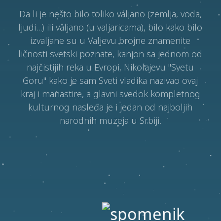
Da li je nešto bilo toliko váljano (zemlja, voda,
ljudi...) ili vâljano (u valjaricama), bilo kako bilo
izvaljane su u Valjevu brojne znamenite
ličnosti svetski poznate, kanjon sa jednom od
najčistijih reka u Evropi, Nikolajevu "Svetu
Goru" kako je sam Sveti vladika nazivao ovaj
kraj i manastire, a glavni svedok kompletnog
kulturnog nasleđa je i jedan od najboljih
narodnih muzeja u Srbiji.