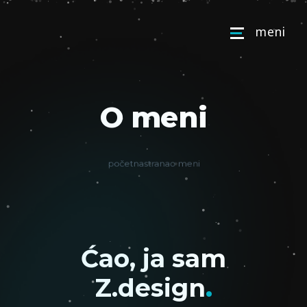
m
e
n
i
O meni
početna
strana
o meni
Ć
a
o
,
j
a
s
a
m
.
Z
.
d
e
s
i
g
n