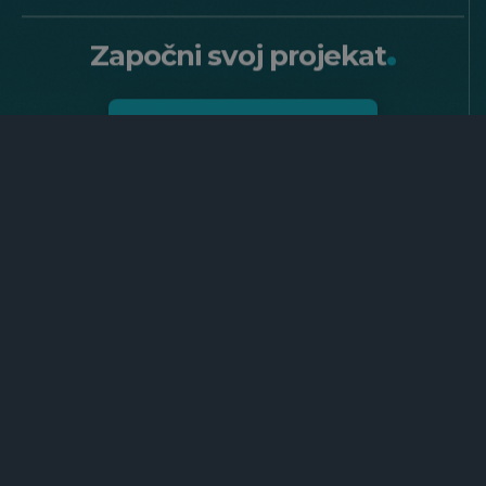
.
Započni svoj projekat
K
o
n
t
a
k
t
i
r
a
j
t
e
n
a
s
s
a
d
a