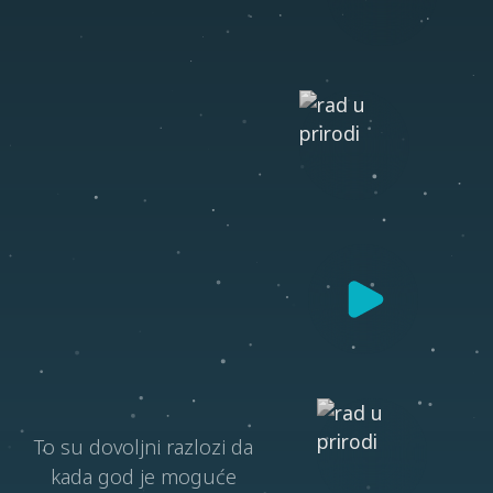
o
f
f
i
c
e
(
a
t
)
z
l
a
t
k
o
.
d
e
s
i
g
n
0
6
3
.
8
4
.
6
3
7
.
8
4
To su dovoljni razlozi da
Moje ime je Zlatko, senior UI developer iz
kada god je moguće