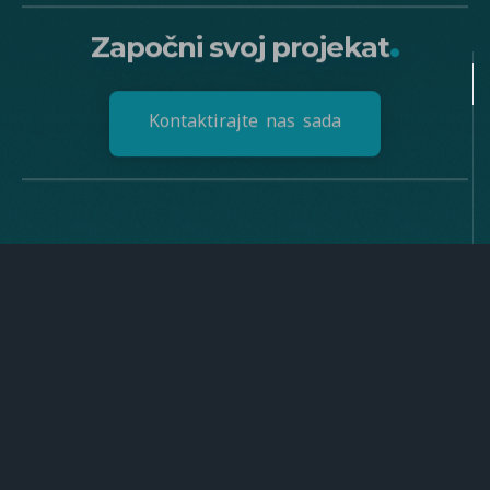
.
Započni svoj projekat
K
o
n
t
a
k
t
i
r
a
j
t
e
n
a
s
s
a
d
a