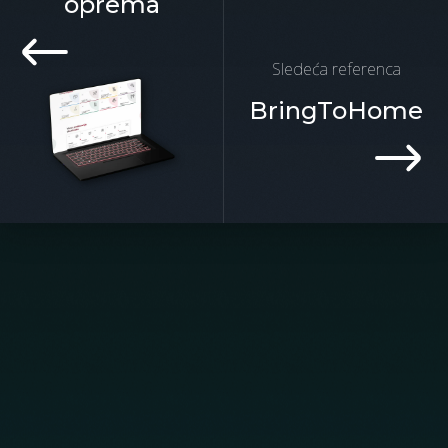
oprema
Sledeća referenca
BringToHome