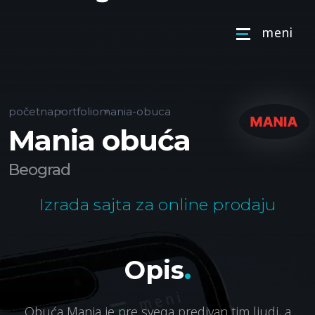
m
e
n
i
početna
portfolio
mania-obuca
Mania obuća
Beograd
Izrada sajta za online prodaju
.
O
p
i
s
Obuća Mania je pre svega predivan tim ljudi, a