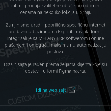
zatim i prodaja kvalitetne obuće po odličnim
cenama na nekoliko lokcija u Srbiji.
Za njih smo uradili poprilično specifičnu internet
prodavnicu baziranu na Explicit cms platformi,
integrisali je sa MELANY ERP softwerom i online
plaćanjem i omogućili maksimalnu automatizaciju
poslova.
Dizajn sajta je rađen prema željama klijenta koje su
dostavili u formi Figma nacrta.
Idi na web sajt