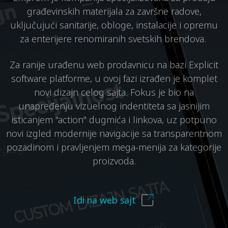
građevinskih materijala za završne radove,
uključujući sanitarije, obloge, instalacije i opremu
za enterijere renomiranih svetskih brendova.
Za ranije urađenu web prodavnicu na bazi Explicit
software platforme, u ovoj fazi izrađen je komplet
novi dizajn celog sajta. Fokus je bio na
unapređenju vizuelnog indentiteta sa jasnijim
isticanjem "action" dugmića i linkova, uz potpuno
novi izgled modernije navigacije sa transparentnom
pozadinom i pravljenjem mega-menija za kategorije
proizvoda.
Idi na web sajt