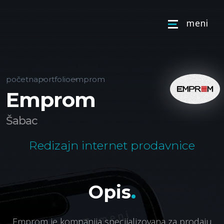
m
e
n
i
početna
portfolio
emprom
Emprom
Šabac
Redizajn internet prodavnice
.
O
p
i
s
Emprom
je kompanija specijalizovana za prodaju