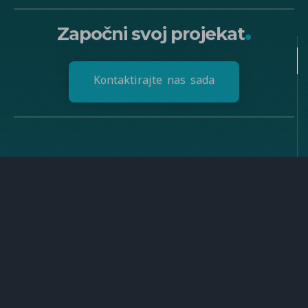
.
Započni svoj projekat
K
o
n
t
a
k
t
i
r
a
j
t
e
n
a
s
s
a
d
a